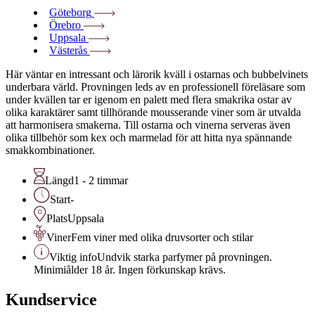
Göteborg
Örebro
Uppsala
Västerås
Här väntar en intressant och lärorik kväll i ostarnas och bubbelvinets
underbara värld. Provningen leds av en professionell föreläsare som
under kvällen tar er igenom en palett med flera smakrika ostar av
olika karaktärer samt tillhörande mousserande viner som är utvalda
att harmonisera smakerna. Till ostarna och vinerna serveras även
olika tillbehör som kex och marmelad för att hitta nya spännande
smakkombinationer.
Längd
1 - 2 timmar
Start
-
Plats
Uppsala
Viner
Fem viner med olika druvsorter och stilar
Viktig info
Undvik starka parfymer på provningen.
Minimiålder 18 år. Ingen förkunskap krävs.
Kundservice