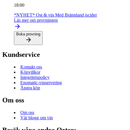
18:00
*NYHET* Ost & vin Med Brännland iscider
Läs mer om provningen
Boka provning
Kundservice
Kontakt oss
Köpvillkor
Integritetspolicy
Enomatic-vinservering
Ångra köp
Om oss
Om oss
Vår blogg om vin
Besök våra andra Orter: