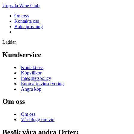
Uppsala Wine Club
Om oss
Kontakta oss
Boka provning
Laddar
Kundservice
Kontakt oss
Köpvillkor
Integritetspolicy
Enomatic-vinservering
Ångra köp
Om oss
Om oss
Vår blogg om vin
Besök våra andra Orter: