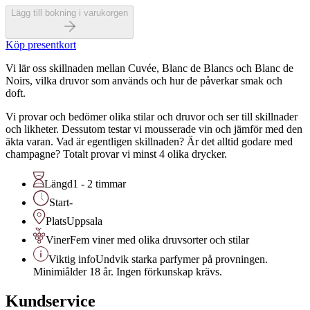
Lägg till bokning i varukorgen
Köp presentkort
Vi lär oss skillnaden mellan Cuvée, Blanc de Blancs och Blanc de
Noirs, vilka druvor som används och hur de påverkar smak och
doft.
Vi provar och bedömer olika stilar och druvor och ser till skillnader
och likheter. Dessutom testar vi mousserade vin och jämför med den
äkta varan. Vad är egentligen skillnaden? Är det alltid godare med
champagne? Totalt provar vi minst 4 olika drycker.
Längd
1 - 2 timmar
Start
-
Plats
Uppsala
Viner
Fem viner med olika druvsorter och stilar
Viktig info
Undvik starka parfymer på provningen.
Minimiålder 18 år. Ingen förkunskap krävs.
Kundservice