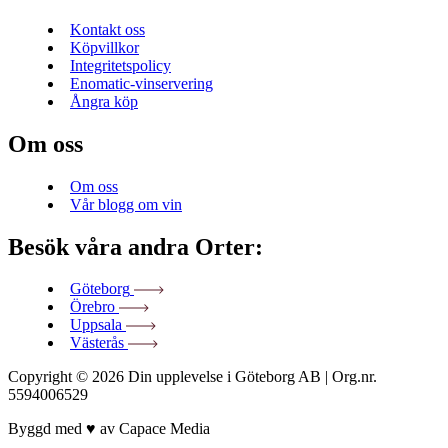
Kontakt oss
Köpvillkor
Integritetspolicy
Enomatic-vinservering
Ångra köp
Om oss
Om oss
Vår blogg om vin
Besök våra andra Orter:
Göteborg
Örebro
Uppsala
Västerås
Copyright ©
2026
Din upplevelse i Göteborg AB | Org.nr.
5594006529
Byggd med ♥ av Capace Media