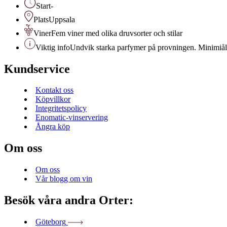
Start
-
Plats
Uppsala
Viner
Fem viner med olika druvsorter och stilar
Viktig info
Undvik starka parfymer på provningen. Minimiåld
Kundservice
Kontakt oss
Köpvillkor
Integritetspolicy
Enomatic-vinservering
Ångra köp
Om oss
Om oss
Vår blogg om vin
Besök våra andra Orter:
Göteborg