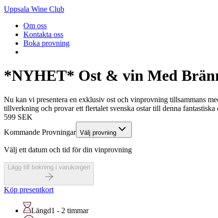
Uppsala Wine Club
Om oss
Kontakta oss
Boka provning
*NYHET* Ost & vin Med Brännl
Nu kan vi presentera en exklusiv ost och vinprovning tillsammans med
tillverkning och provar ett flertalet svenska ostar till denna fantastiska 
599
SEK
Kommande Provningar
Välj provning
Välj ett datum och tid för din vinprovning
Lägg till bokning i varukorgen
Köp presentkort
Längd
1 - 2 timmar